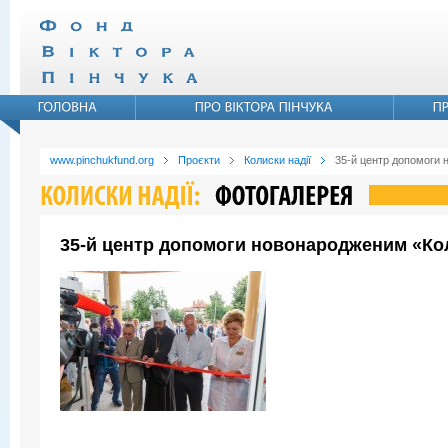
www.pinchukfund.org
Проєкти
Колиски надії
35-й центр допомоги 
35-й центр допомоги новонародженим «Коли