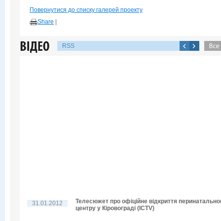
Повернутися до списку галерей проекту
Share
|
RSS
Телесюжет про офіційне відкриття перинатально
31.01.2012
центру у Кіровограді (ICTV)