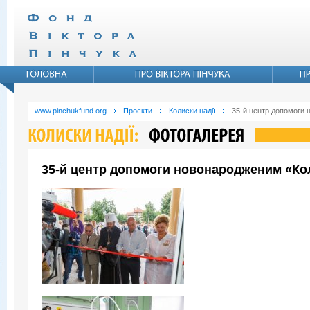
www.pinchukfund.org
Проєкти
Колиски надії
35-й центр допомоги 
35-й центр допомоги новонародженим «Коли