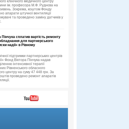
ного клінічного медичного центру
тини ім. професора М.Ф. Руднєва на
гривень. Зокрема, коштом Фонду
но апарати штучної вентиляції
ожувачі та проведено заміну датчиків у
.
 Пінчука сплатив вартість ремонту
обладнання для партнерського
ски надії» в Рівному
нічної підтримки партнерських центрів
ії» Фонд Віктора Пінчука надав
іленню інтенсивної терапії
их Рівненського обласного
го центру на суму 47 448 грн. За
коштів проведено ремонт апаратів
ляції.