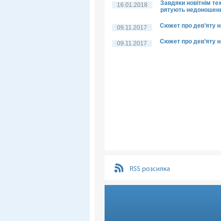
Завдяки новітнім тех
16.01.2018
рятують недоношени
Сюжет про дев’яту 
09.11.2017
Сюжет про дев’яту 
09.11.2017