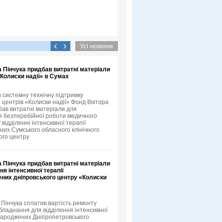
 Пінчука придбав витратні матеріали
Колиски надії» в Сумах
системну технічну підтримку
 центрів «Колиски надії» Фонд Віктора
бав витратні матеріали для
 безперебійної роботи медичного
відділенні інтенсивної терапії
их Сумського обласного клінічного
го центру.
 Пінчука придбав витратні матеріали
ня інтенсивної терапії
них дніпровського центру «Колиски
 Пінчука сплатив вартість ремонту
бладнання для відділення інтенсивної
народжених Дніпропетровського