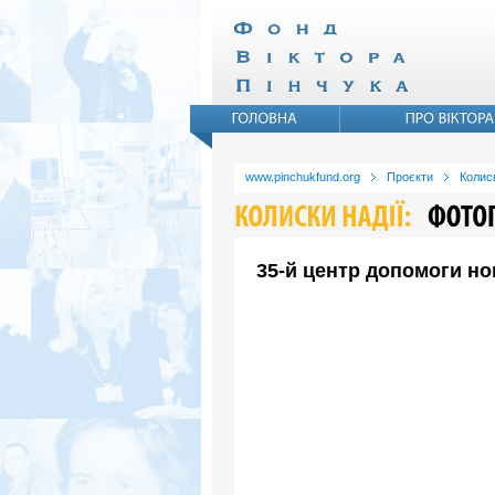
www.pinchukfund.org
Проєкти
Колиск
35-й центр допомоги но