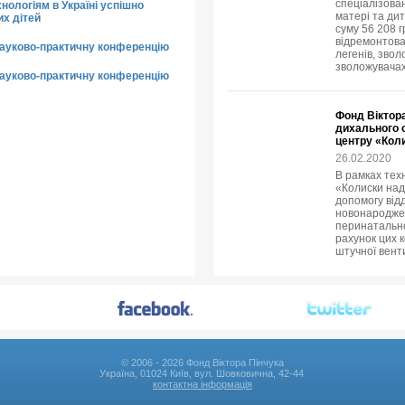
спеціалізова
нологіям в Україні успішно
матері та ди
х дітей
суму 56 208 
відремонтова
науково-практичну конференцію
легенів, звол
зволожувачах
науково-практичну конференцію
Фонд Віктора
дихального 
центру «Коли
26.02.2020
В рамках тех
«Колиски над
допомогу відд
новонароджен
перинатально
рахунок цих 
штучної венти
© 2006 - 2026 Фонд Віктора Пінчука
Україна, 01024 Київ, вул. Шовковична, 42-44
контактна інформація