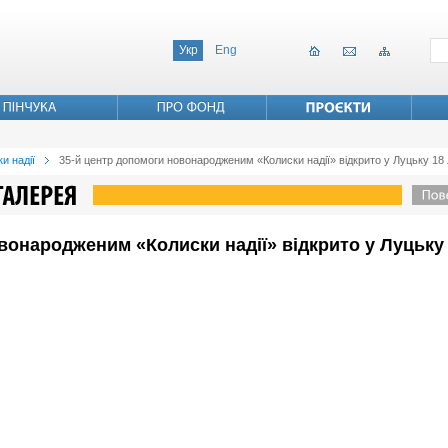
Укр
Eng
и надії
35-й центр допомоги новонародженим «Колиски надії» відкрито у Луцьку 18
вонародженим «Колиски надії» відкрито у Луцьку 