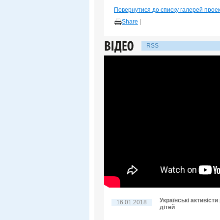
Повернутися до списку галерей прое
Share
|
RSS
Українські активіст
16.01.2018
дітей