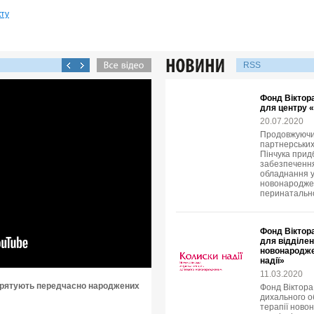
кту
RSS
Фонд Віктора
для центру «
20.07.2020
Продовжуючи 
партнерських
Пінчука прид
забезпечення
обладнання у 
новонароджен
перинатально
Фонд Віктора
для відділен
новонародже
надії»
11.03.2020
и рятують передчасно народжених
Фонд Віктора
дихального о
терапії ново