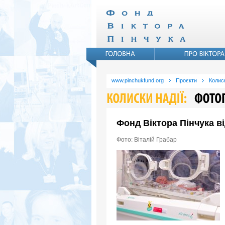
www.pinchukfund.org
Проєкти
Колиск
Фонд Віктора Пінчука в
Фото: Віталій Грабар