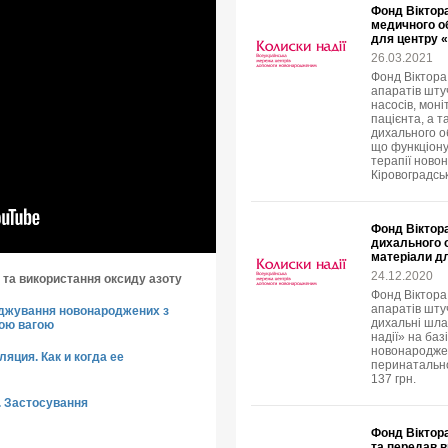
Фонд Віктора
медичного о
для центру 
26.03.2021
Фонд Віктора
апаратів штуч
насосів, мон
пацієнта, а 
дихального о
що функціонує
терапії ново
Кіровоградськ
Фонд Віктора
дихального 
матеріали дл
24.12.2020
я та використання оксиду азоту
Фонд Віктора
апаратів штуч
оджування новонароджених з
дихальні шла
ою вагою
надії» на баз
новонароджен
яция. Как и когда ее
перинатально
137 грн.
. Застосування
Фонд Віктора
та передав 