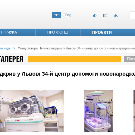
Укр
Eng
и надії
Фонд Віктора Пінчука відкрив у Львові 34-й центр допомоги новонародженим
ідкрив у Львові 34-й центр допомоги новонародж