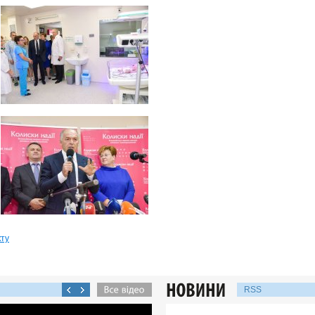
кту
RSS