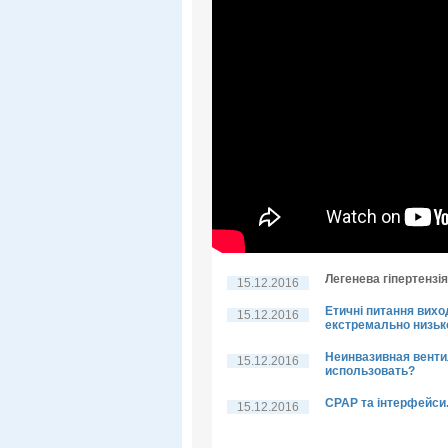
Легенева гіпертензі
15.12.2016
Етичні питання вих
15.12.2016
екстремально низьк
Неинвазивная вентил
15.12.2016
использовать?
CPAP та інтерфейси
15.12.2016