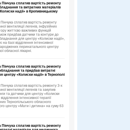
 Пінчука сплатив вартість ремонту
бладнання та витратних матеріалів
«Колиски надії» в Кропивницькому
 Пінчука сплатив вартість ремонту
ної вентиляції легенів, інфузійних
ітору життєво важливих функцій
також придбав датчики та контури до
бладнання для центру «Колиски надії»,
 на базі відділення інтенсивної
народжених перинатального центру
ої обласної лікарні.
 Пінчука сплатив вартість ремонту
обладнання та придбав витратні
я центру «Колиски надії» в Тернополі
 Пінчука сплатив вартість ремонту 3-х
ної вентиляції легенів та закупив
нги та датчики для центру «Колиски
і відділення інтенсивної терапії
их Тернопільського обласного
го центру «Мати і дитина» на суму 63
 Пінчука сплатив вартість ремонту
витратні матеріали для медичного