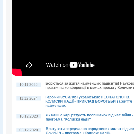
Борються за життя найменших пацієнтів! Науков
10.11.2025
практична конференції в межах проєкту Колиски н
Героїчні ЗУСИЛЛЯ українських НЕОНАТОЛОГІВ.
11.12.2024
КОЛИСКИ НАДІЇ - ПРИКЛАД БОРОТЬБИ за життя
найменших
Як наші лікарі рятують поспішайок під час війни -
10.12.2023
програма "Колиски надії"
Врятувати передчасно народжених малят під ча
03.12.2020
Covid-19 – програма «Колиски надії»