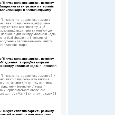
 Пінчука сплатив вартість ремонту
бладнання та витратних матеріалів
«Колиски надії» в Кропивницькому
 Пінчука сплатив вартість ремонту
ної вентиляції легенів, інфузійних
ітору життєво важливих функцій
також придбав датчики та контури до
бладнання для центру «Колиски надії»,
 на базі відділення інтенсивної
народжених перинатального центру
ої обласної лікарні.
 Пінчука сплатив вартість ремонту
обладнання та придбав витратні
я центру «Колиски надії» в Тернополі
 Пінчука сплатив вартість ремонту 3-х
ної вентиляції легенів та закупив
нги та датчики для центру «Колиски
і відділення інтенсивної терапії
их Тернопільського обласного
го центру «Мати і дитина» на суму 63
 Пінчука сплатив вартість ремонту
витратні матеріали для медичного