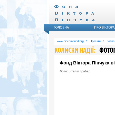
www.pinchukfund.org
Проєкти
Колиск
Фонд Віктора Пінчука в
Фото: Віталій Грабар