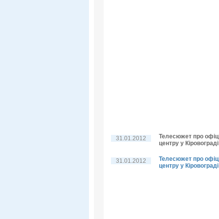
Телесюжет про офіц
31.01.2012
центру у Кіровограді
Телесюжет про офіц
31.01.2012
центру у Кіровограді