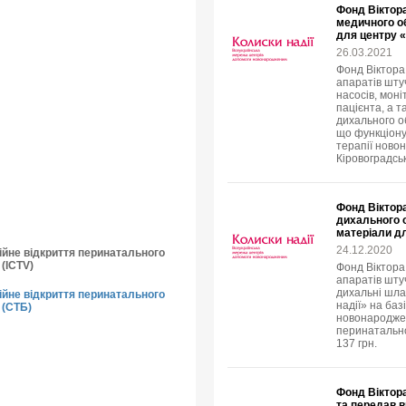
Фонд Віктора
медичного о
для центру 
26.03.2021
Фонд Віктора
апаратів штуч
насосів, мон
пацієнта, а 
дихального о
що функціонує
терапії ново
Кіровоградськ
Фонд Віктора
дихального 
матеріали дл
24.12.2020
ійне відкриття перинатального
 (ICTV)
Фонд Віктора
апаратів штуч
дихальні шла
ійне відкриття перинатального
надії» на баз
 (СТБ)
новонароджен
перинатально
137 грн.
Фонд Віктора
та передав 