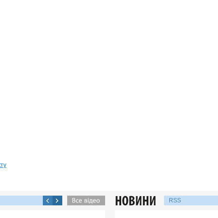
кту
RSS