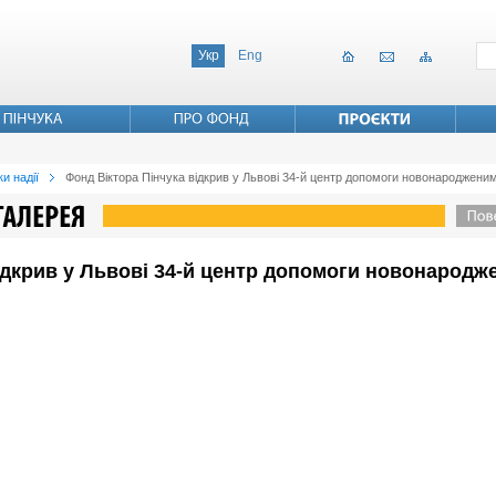
Укр
Eng
и надії
Фонд Віктора Пінчука відкрив у Львові 34-й центр допомоги новонародженим
ідкрив у Львові 34-й центр допомоги новонародж