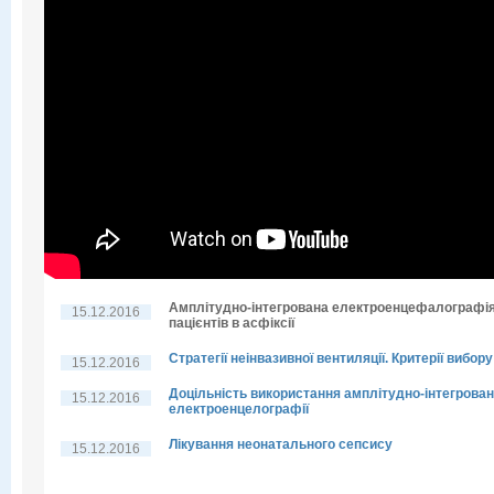
Амплітудно-інтегрована електроенцефалографі
15.12.2016
пацієнтів в асфіксії
Стратегії неінвазивної вентиляції. Критерії вибору
15.12.2016
Доцільність використання амплітудно-інтегрован
15.12.2016
електроенцелографії
Лікування неонатального сепсису
15.12.2016