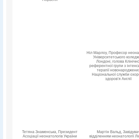
Ніл Марлоу, Професор неонат
Університетського коледж
Лондоні, голова Клінічно
референтної групи з інтенс
терапії новонароджени
Національної служби охо
здоров’я Англії
Тетяна Знаменська, Президент
Мартін Вальд, Завідува
Асоціації неонатологів України
відділенням неонатології Лі