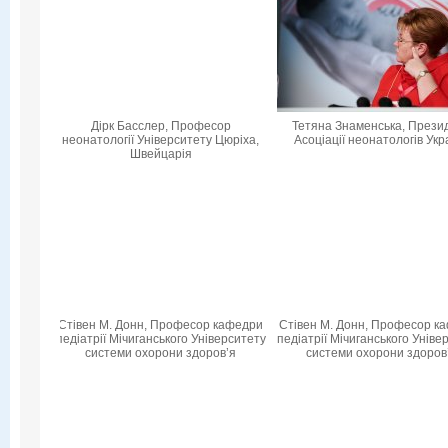
Дірк Басслер, Професор
Тетяна Знаменська, Прези
неонатології Університету Цюріха,
Асоціації неонатологів Укр
Швейцарія
Стівен М. Донн, Професор кафедри
Стівен М. Донн, Професор к
педіатрії Мічиганського Університету
педіатрії Мічиганського Уніве
системи охорони здоров’я
системи охорони здоров