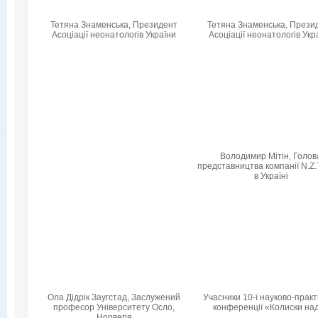
Тетяна Знаменська, Президент
Тетяна Знаменська, Прези
Асоціації неонатологів України
Асоціації неонатологів Укр
Володимир Мітін, Голов
представництва компанії N.Z
в Україні
Ола Дідрік Заугстад, Заслужений
Учасники 10-ї науково-практ
професор Університету Осло,
конференції «Колиски над
Норвегія