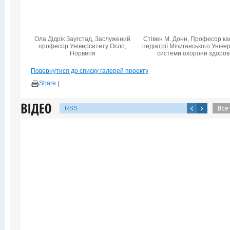
Ола Дідрік Заугстад, Заслужений
Стівен М. Донн, Професор к
професор Університету Осло,
педіатрії Мічиганського Уніве
Норвегія
системи охорони здоров
Повернутися до списку галерей проекту
Share
|
RSS