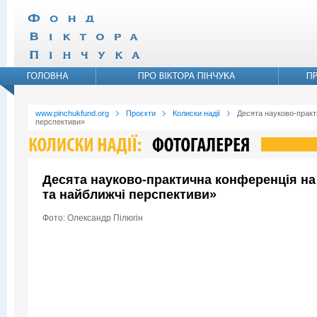
www.pinchukfund.org
Проєкти
Колиски надії
Десята науково-практ
перспективи»
Десята науково-практична конференцiя на 
та найближчі перспективи»
Фото: Олександр Пiлюгiн