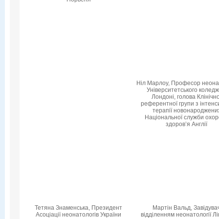
Ніл Марлоу, Професор неонат
Університетського коледж
Лондоні, голова Клінічно
референтної групи з інтенс
терапії новонароджени
Національної служби охо
здоров’я Англії
Тетяна Знаменська, Президент
Мартін Вальд, Завідува
Асоціації неонатологів України
відділенням неонатології Лі