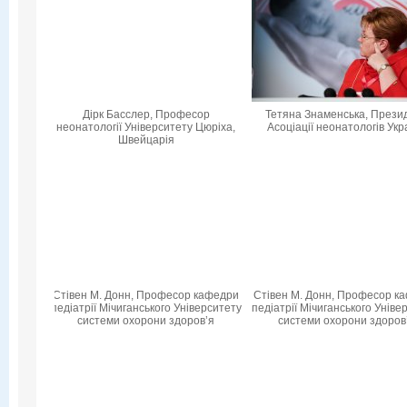
Дірк Басслер, Професор
Тетяна Знаменська, Прези
неонатології Університету Цюріха,
Асоціації неонатологів Укр
Швейцарія
Стівен М. Донн, Професор кафедри
Стівен М. Донн, Професор к
педіатрії Мічиганського Університету
педіатрії Мічиганського Уніве
системи охорони здоров’я
системи охорони здоров