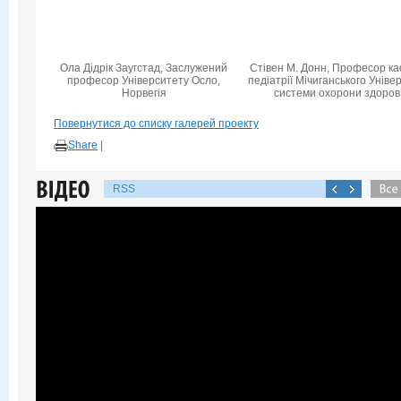
Ола Дідрік Заугстад, Заслужений
Стівен М. Донн, Професор к
професор Університету Осло,
педіатрії Мічиганського Уніве
Норвегія
системи охорони здоров
Повернутися до списку галерей проекту
Share
|
RSS