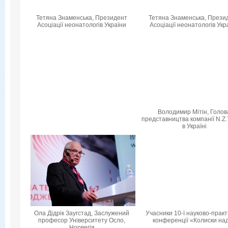
Тетяна Знаменська, Президент
Тетяна Знаменська, Прези
Асоціації неонатологів України
Асоціації неонатологів Укр
Володимир Мітін, Голов
представництва компанії N.Z
в Україні
Ола Дідрік Заугстад, Заслужений
Учасники 10-ї науково-практ
професор Університету Осло,
конференції «Колиски над
Норвегія