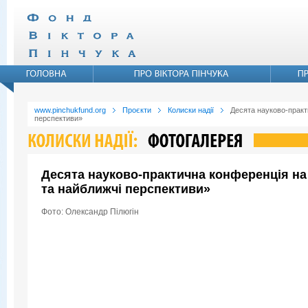
www.pinchukfund.org
Проєкти
Колиски надії
Десята науково-практ
перспективи»
Десята науково-практична конференцiя на 
та найближчі перспективи»
Фото: Олександр Пiлюгiн