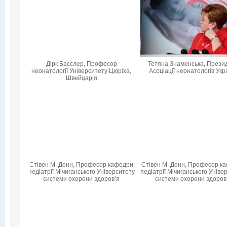
Дірк Басслер, Професор
Тетяна Знаменська, Прези
неонатології Університету Цюріха,
Асоціації неонатологів Укр
Швейцарія
Стівен М. Донн, Професор кафедри
Стівен М. Донн, Професор к
педіатрії Мічиганського Університету
педіатрії Мічиганського Уніве
системи охорони здоров’я
системи охорони здоров