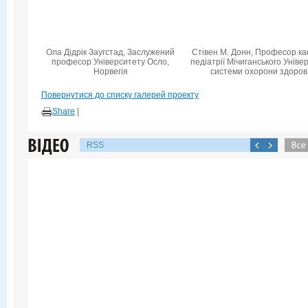
Ола Дідрік Заугстад, Заслужений
Стівен М. Донн, Професор к
професор Університету Осло,
педіатрії Мічиганського Уніве
Норвегія
системи охорони здоров
Повернутися до списку галерей проекту
Share
|
RSS