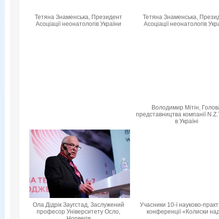
Тетяна Знаменська, Президент
Тетяна Знаменська, Прези
Асоціації неонатологів України
Асоціації неонатологів Укр
Володимир Мітін, Голов
представництва компанії N.Z
в Україні
Ола Дідрік Заугстад, Заслужений
Учасники 10-ї науково-практ
професор Університету Осло,
конференції «Колиски над
Норвегія