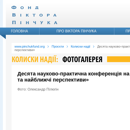
www.pinchukfund.org
Проєкти
Колиски надії
Десята науково-практ
перспективи»
Десята науково-практична конференцiя на 
та найближчі перспективи»
Фото: Олександр Пiлюгiн