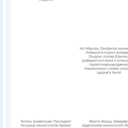
Ніл Марлоу, Професор неонат
Університетського коледж
Лондоні, голова Клінічно
референтної групи з інтенс
терапії новонароджени
Національної служби охо
здоров’я Англії
Тетяна Знаменська, Президент
Мартін Вальд, Завідува
Асоціації неонатологів України
відділенням неонатології Лі