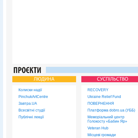
Колиски надії
RECOVERY
PinchukArtCentre
Ukraine Relief Fund
Завтра.UA
ПОВЕРНЕННЯ
Всесвітні студії
Платформа dobro.ua (УББ)
Публічні лекції
Меморіальний центр
Голокосту «Бабин Яр»
Veteran Hub
Місцеві громади